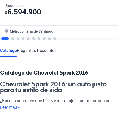
Precio desde
6.594.900
$
Metropolitana de Santiago
Catálogo
Preguntas frecuentes
Catálogo de Chevrolet Spark 2016
Chevrolet Spark 2016: un auto justo
para tu estilo de vida
¿Buscas una nave que te lleve al trabajo, a un panorama con
amigos o a la playa con la familia? El Chevrolet Spark 2016 es
Leer más
perfecto para todas esas vueltas. Su diseño compacto y