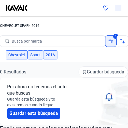
CHEVROLET SPARK 2016
Busca por marca
3
Busca por modelo
Busca por versión
Chevrolet
Spark
2016
Busca por año
Guardar búsqueda
0 Resultados
Busca por marca
Por ahora no tenemos el auto
Busca por modelo
que buscas
Guarda esta búsqueda y te
avisaremos cuando llegue
Busca por versión
Guardar esta búsqueda
Busca por año