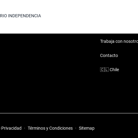
te confort y tecnología
RIO INDEPENDENCIA
aciéndolo ideal para quienes
ia.
Trabaja con nosotr
o completo y confiable.
Contacto
🇨🇱
Chile
Mall Barrio
encia se adaptan a un estilo de
e Privacidad
·
Términos y Condiciones
·
Sitemap