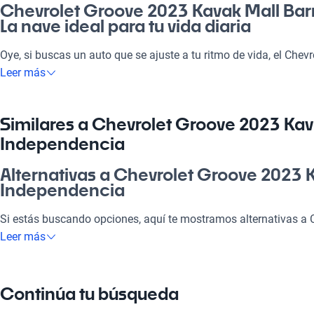
Chevrolet Groove 2023 Kavak Mall Bar
La nave ideal para tu vida diaria
Oye, si buscas un auto que se ajuste a tu ritmo de vida, el Che
Barrio Independencia es tu mejor opción. Con espacio para la fa
Leer más
perfecto para los paseos de fin de semana o para ir a la pega.
eficiente lo hacen destacar en cualquier carretera. ¡No te vai a 
que combina confort, seguridad y rendimiento!
Similares a Chevrolet Groove 2023 Kav
Independencia
¿Por qué elegir Chevrolet Groove 2023
Independencia?
Alternativas a Chevrolet Groove 2023 K
Independencia
Tecnología al servicio de tu comodidad
Disfrutá de la mejor tecnología con Tecnología moderna, lo que
Si estás buscando opciones, aquí te mostramos alternativas a
placentero y conectado.
Mall Barrio Independencia que se ajustan a tus necesidades.
Leer más
Modelos Más Demandados
Chevrolet Groove Kavak Las Condes
Continúa tu búsqueda
Chevrolet Spark
,
Chevrolet Captiva
,
Chevrolet Silverado
ofrecen l
Chevrolet Groove Kavak Las Condes ofrece la misma versatilidad
tu estilo de vida.