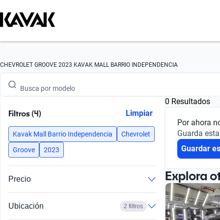
Busca por marca
CHEVROLET GROOVE 2023 KAVAK MALL BARRIO INDEPENDENCIA
Busca por modelo
0 Resultados
Busca por versión
Filtros (4)
Limpiar
Por ahora n
Busca por año
Guarda esta
Kavak Mall Barrio Independencia
Chevrolet
Guardar e
Busca por marca
Groove
2023
Busca por modelo
Explora o
Precio
Busca por versión
Ubicación
2 filtros
Busca por año