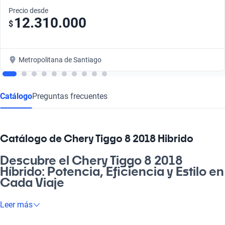
Precio desde
12.310.000
$
Metropolitana de Santiago
Catálogo
Preguntas frecuentes
Catálogo de Chery Tiggo 8 2018 Hibrido
Descubre el Chery Tiggo 8 2018
Híbrido: Potencia, Eficiencia y Estilo en
Cada Viaje
¿Te imaginas tener la combinación perfecta de confort y
Leer más
eficiencia para tus viajes diarios? El Chery Tiggo 8 2018 Híbrido