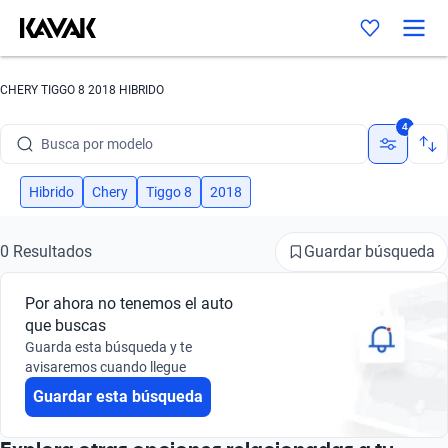
CHERY TIGGO 8 2018 HIBRIDO
Busca por marca
4
Busca por modelo
Busca por versión
Hibrido
Chery
Tiggo 8
2018
Busca por año
Guardar búsqueda
0 Resultados
Busca por marca
Por ahora no tenemos el auto
Busca por modelo
que buscas
Guarda esta búsqueda y te
Busca por versión
avisaremos cuando llegue
Guardar esta búsqueda
Busca por año