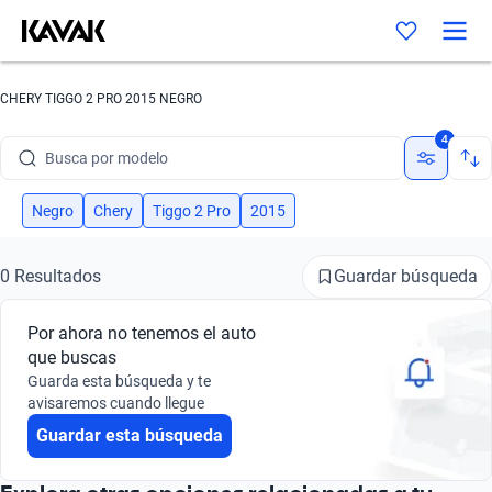
CHERY TIGGO 2 PRO 2015 NEGRO
Busca por marca
4
Busca por modelo
Busca por versión
Negro
Chery
Tiggo 2 Pro
2015
Busca por año
Guardar búsqueda
0 Resultados
Busca por marca
Por ahora no tenemos el auto
Busca por modelo
que buscas
Guarda esta búsqueda y te
Busca por versión
avisaremos cuando llegue
Guardar esta búsqueda
Busca por año