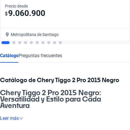
Precio desde
9.060.900
$
Metropolitana de Santiago
Catálogo
Preguntas frecuentes
Catálogo de Chery Tiggo 2 Pro 2015 Negro
Chery Tiggo 2 Pro 2015 Negro:
Versatilidad y Estilo para Cada
Aventura
El Chery Tiggo 2 Pro 2015 Negro es la máquina que necesitas
Leer más
para llevar tu día a día al siguiente nivel. Su diseño moderno y