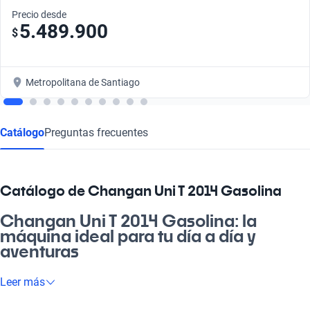
Precio desde
5.489.900
$
Metropolitana de Santiago
Catálogo
Preguntas frecuentes
Catálogo de Changan Uni T 2014 Gasolina
Changan Uni T 2014 Gasolina: la
máquina ideal para tu día a día y
aventuras
¡Oye! Si buscas un auto que se adapte a tus necesidades y que
Leer más
además sea bacán, el Changan Uni T 2014 Gasolina es la