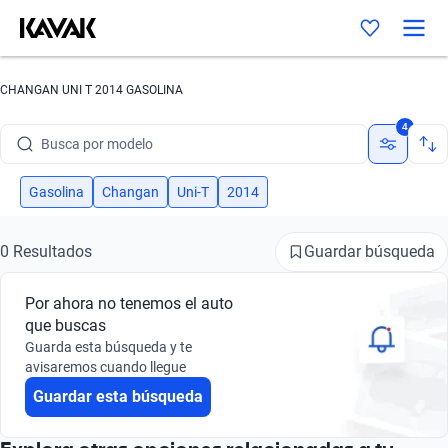
CHANGAN UNI T 2014 GASOLINA
Busca por marca
4
Busca por modelo
Busca por versión
Gasolina
Changan
Uni-T
2014
Busca por año
Guardar búsqueda
0 Resultados
Busca por marca
Por ahora no tenemos el auto
Busca por modelo
que buscas
Guarda esta búsqueda y te
Busca por versión
avisaremos cuando llegue
Guardar esta búsqueda
Busca por año