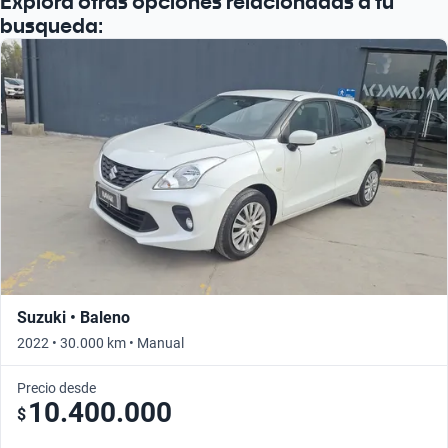
Explora otras opciones relacionadas a tu
Busca por año
busqueda:
Suzuki • Baleno
2022 • 30.000 km • Manual
Precio desde
10.400.000
$