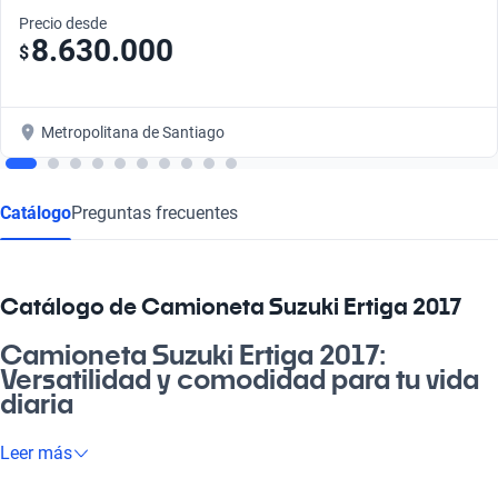
Precio desde
8.630.000
$
Metropolitana de Santiago
Catálogo
Preguntas frecuentes
Catálogo de Camioneta Suzuki Ertiga 2017
Camioneta Suzuki Ertiga 2017:
Versatilidad y comodidad para tu vida
diaria
La Camioneta Suzuki Ertiga 2017 es la opción perfecta para
Leer más
quienes buscan un vehículo que combine confort y