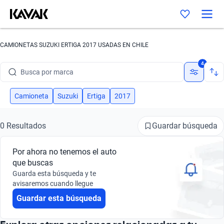
CAMIONETAS SUZUKI ERTIGA 2017 USADAS EN CHILE
4
Busca por marca
Busca por modelo
Camioneta
Suzuki
Ertiga
2017
Busca por versión
Guardar búsqueda
0 Resultados
Busca por año
Por ahora no tenemos el auto
Busca por marca
que buscas
Guarda esta búsqueda y te
Busca por modelo
avisaremos cuando llegue
Guardar esta búsqueda
Busca por versión