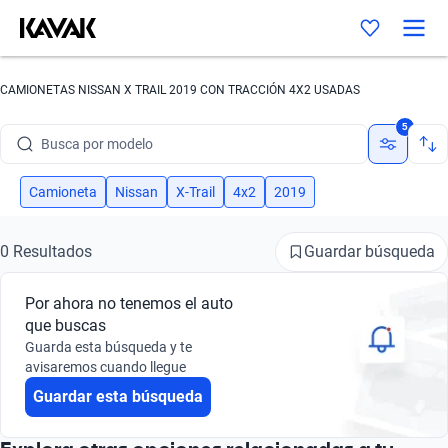
CAMIONETAS NISSAN X TRAIL 2019 CON TRACCIÓN 4X2 USADAS
Busca por marca
5
Busca por modelo
Busca por versión
Camioneta
Nissan
X-Trail
4x2
2019
Busca por año
Guardar búsqueda
0 Resultados
Busca por marca
Por ahora no tenemos el auto
Busca por modelo
que buscas
Guarda esta búsqueda y te
Busca por versión
avisaremos cuando llegue
Guardar esta búsqueda
Busca por año