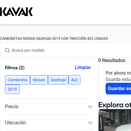
Busca por marca
CAMIONETAS NISSAN QASHQAI 2019 CON TRACCIÓN 4X2 USADAS
Busca por modelo
0 Resultados
Busca por versión
Filtros (2)
Limpiar
Por ahora n
Busca por año
Guarda esta
Camioneta
Nissan
Qashqai
4x2
Guardar e
Busca por marca
2019
Busca por modelo
Explora o
Precio
Busca por versión
Ubicación
Busca por año