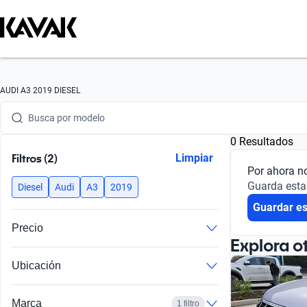
Busca por marca
AUDI A3 2019 DIESEL
Busca por modelo
0 Resultados
Busca por versión
Filtros (2)
Limpiar
Por ahora n
Busca por año
Guarda esta
Diesel
Audi
A3
2019
Guardar e
Busca por marca
Precio
Busca por modelo
Explora o
Ubicación
Busca por versión
Busca por año
Marca
1 filtro