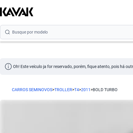
Busque por marca
Busque por modelo
Busque por versão
Busque por ano
Busque por marca
Oh! Este veículo ja for reservado, porém, fique atento, pois há ou
Busque por modelo
Busque por versão
CARROS SEMINOVOS
>
TROLLER
>
T4
>
2011
>
BOLD TURBO
Busque por ano