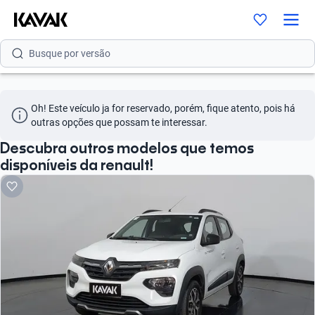
Busque por modelo
Busque por versão
Busque por ano
Oh! Este veículo ja for reservado, porém, fique atento, pois há 
Busque por marca
outras opções que possam te interessar.
Busque por modelo
Descubra outros modelos que temos
disponíveis da renault!
Busque por versão
Busque por ano