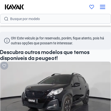
Busque por marca
Busque por modelo
Busque por versão
Busque por ano
Oh! Este veículo ja for reservado, porém, fique atento, pois há 
outras opções que possam te interessar.
Busque por marca
Descubra outros modelos que temos
Busque por modelo
disponíveis da peugeot!
Busque por versão
Busque por ano