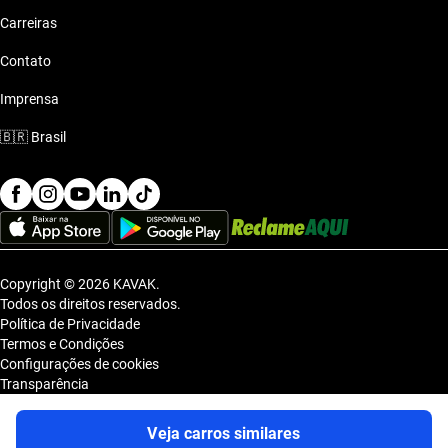
Carreiras
Contato
Imprensa
🇧🇷
Brasil
Copyright © 2026 KAVAK.
Todos os direitos reservados.
Política de Privacidade
Termos e Condições
Configurações de cookies
Transparência
Sitemap
KAVAK TECNOLOGIA E COMERCIO DE VEICULOS LTDA., inscrita no
Veja carros similares
CNPJ sob o nº 36.740.390/0001-83, com sede na Estrada dos Alpes, nº