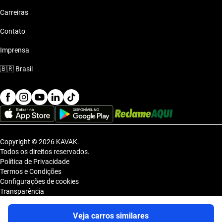
Carreiras
Contato
Imprensa
🇧🇷
Brasil
Copyright © 2026 KAVAK.
Todos os direitos reservados.
Política de Privacidade
Termos e Condições
Configurações de cookies
Transparência
Sitemap
KAVAK TECNOLOGIA E COMERCIO DE VEICULOS LTDA., inscrita no
Veja carros similares
CNPJ sob o nº 36.740.390/0001-83, com sede na Estrada dos Alpes, nº