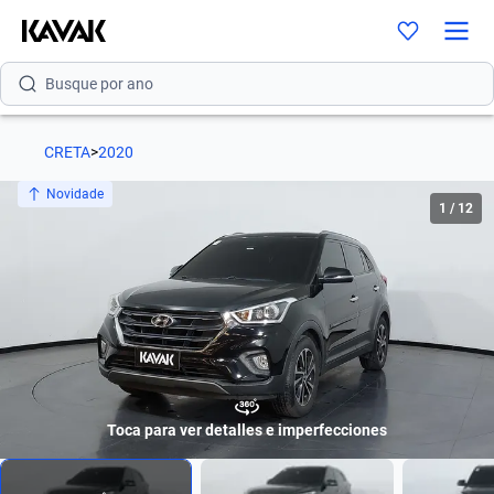
Busque por versão
Busque por ano
CRETA
>
2020
Novidade
1
/
12
Toca para ver detalles e imperfecciones