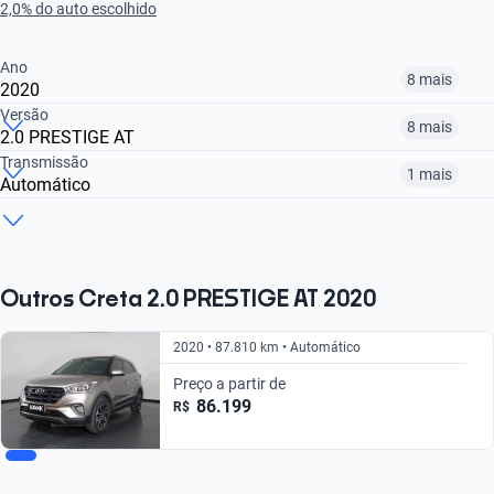
2,0% do auto escolhido
Ano
8 mais
2020
Versão
8 mais
2.0 PRESTIGE AT
2017
2018
2019
Transmissão
1 mais
Automático
1.6 PULSE PLUS AT
1.6 PULSE
2.0 SPORT AT
R$ 80.899
R$ 72.099
R$ 88.599
Automático
Manual
R$ 80.899
R$ 72.099
R$ 88.599
R$ 80.899
R$ 72.099
Outros Creta 2.0 PRESTIGE AT 2020
2020 • 87.810 km • Automático
Preço a partir de
86.199
R$