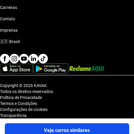
Carreiras
Contato
Imprensa
🇧🇷
Brasil
Copyright © 2026 KAVAK.
Todos os direitos reservados.
Política de Privacidade
Termos e Condições
Configurações de cookies
Transparência
Sitemap
KAVAK TECNOLOGIA E COMERCIO DE VEICULOS LTDA., inscrita no
Veja carros similares
CNPJ sob o nº 36.740.390/0001-83, com sede na Estrada dos Alpes, nº