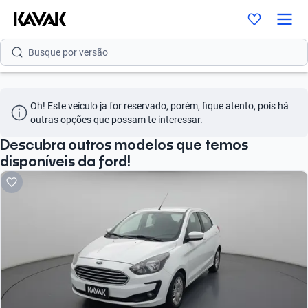
Busque por modelo
Busque por versão
Busque por ano
Oh! Este veículo ja for reservado, porém, fique atento, pois há 
Busque por marca
outras opções que possam te interessar.
Busque por modelo
Descubra outros modelos que temos
disponíveis da ford!
Busque por versão
Busque por ano