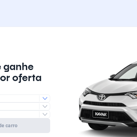
e ganhe
or oferta
de carro