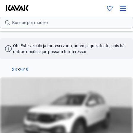
Busque por modelo
Busque por versão
Busque por ano
Oh! Este veículo ja for reservado, porém, fique atento, pois há 
Busque por marca
outras opções que possam te interessar.
Busque por modelo
X3
>
2019
Busque por versão
Busque por ano