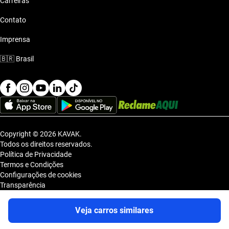
Carreiras
Contato
Imprensa
🇧🇷
Brasil
Copyright © 2026 KAVAK.
Todos os direitos reservados.
Política de Privacidade
Termos e Condições
Configurações de cookies
Transparência
Sitemap
KAVAK TECNOLOGIA E COMERCIO DE VEICULOS LTDA., inscrita no
Veja carros similares
CNPJ sob o nº 36.740.390/0001-83, com sede na Estrada dos Alpes, nº
855, Galpão A, Módulo 1, Jardim Belval, Barueri/SP, CEP 06.423-080