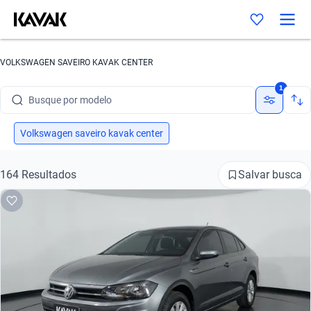
Busque por marca
VOLKSWAGEN SAVEIRO KAVAK CENTER
Busque por modelo
1
Busque por versão
Busque por ano
Volkswagen saveiro kavak center
Busque por marca
Salvar busca
164 Resultados
Busque por modelo
Busque por versão
Busque por ano