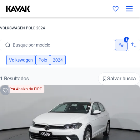
VOLKSWAGEN POLO 2024
Busque por marca
3
Busque por modelo
Busque por versão
Volkswagen
Polo
2024
Busque por ano
Salvar busca
1 Resultados
Busque por marca
Abaixo da FIPE
Busque por modelo
Busque por versão
Busque por ano