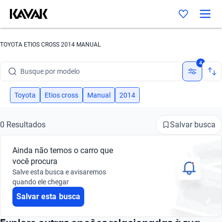
TOYOTA ETIOS CROSS 2014 MANUAL
Busque por marca
4
Busque por modelo
Busque por versão
Toyota
Etios cross
Manual
2014
Busque por ano
Salvar busca
0 Resultados
Busque por marca
Ainda não temos o carro que
Busque por modelo
você procura
Salve esta busca e avisaremos
Busque por versão
quando ele chegar
Salvar esta busca
Busque por ano