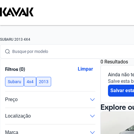
Busque por marca
SUBARU 2013 4X4
Busque por modelo
0 Resultados
Busque por versão
Filtros (0)
Limpar
Ainda não t
Busque por ano
Salve esta 
Subaru
4x4
2013
Salvar est
Busque por marca
Preço
Busque por modelo
Explore o
Localização
Busque por versão
Busque por ano
Marca