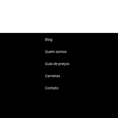
ecem as características ideais
gens longas e confortáveis.
ra a família e aventuras ao ar
Blog
Quem somos
Guia de preços
, seja indo para o trabalho ou
Carreiras
Contato