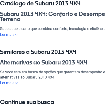
Catálogo de Subaru 2013 4X4
Subaru 2013 4X4: Conforto e Desemp
Terreno
Sabe aquele carro que combina conforto, tecnologia e eficiênc
exatamente isso! Ideal para quem busca um veículo para o dia 
Ler mais
semana, ele é uma excelente escolha para quem não abre mão
características robustas, este automóvel se adapta perfeitament
Não perca a chance de dirigir um Subaru 2013 4X4, a escolha 
Similares a Subaru 2013 4X4
investimento certo no mercado automotivo brasileiro.
Alternativas ao Subaru 2013 4X4
Por que escolher Subaru 2013 4X4?
Se você está em busca de opções que garantam desempenho e c
Tecnologia ao seu dispor
alternativas ao Subaru 2013 4X4.
Ler mais
Desfrute da melhor tecnologia com Tecnología moderna, faze
Subaru XV
experiência conectada e confortável.
O Subaru XV é uma boa alternativa para quem busca um crossov
Modelos Mais Demandados
Continue sua busca
qualquer aventura.