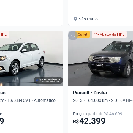
São Paulo
FIPE
Outlet
Abaixo da FIPE
gan
Renault • Duster
km • 1.6 ZEN CVT • Automático
2013 • 164.000 km • 2.0 16V HI
DYNAMIQUE • Manual
de
Preço a partir de
R$ 46.699
9
42.399
R$