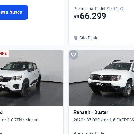
Automático
Preço a partir de
R$ 70.299
essa busca
66.299
R$
São Paulo
FIPE
id
Renault • Duster
km • 1.0 ZEN • Manual
2020 • 37.000 km • 1.6 EXPRES
de
Preço a partir de