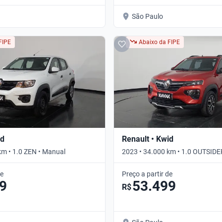
São Paulo
FIPE
Abaixo da FIPE
id
Renault • Kwid
km • 1.0 ZEN • Manual
2023 • 34.000 km • 1.0 OUTSIDE
de
Preço a partir de
9
53.499
R$