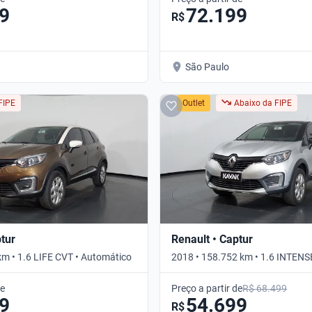
9
72.199
R$
São Paulo
FIPE
Outlet
Abaixo da FIPE
ptur
Renault • Captur
km • 1.6 LIFE CVT • Automático
2018 • 158.752 km • 1.6 INTENS
Automático
de
Preço a partir de
R$ 68.499
9
54.699
R$