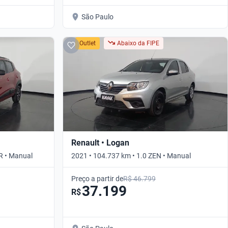
São Paulo
Outlet
Abaixo da FIPE
Renault • Logan
R • Manual
2021 • 104.737 km • 1.0 ZEN • Manual
Preço a partir de
R$ 46.799
37.199
R$