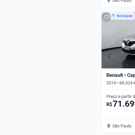
São Paulo
Novidade
Renault • Ca
2019 • 68.024 
Automático
Preço a partir 
71.69
R$
São Paulo