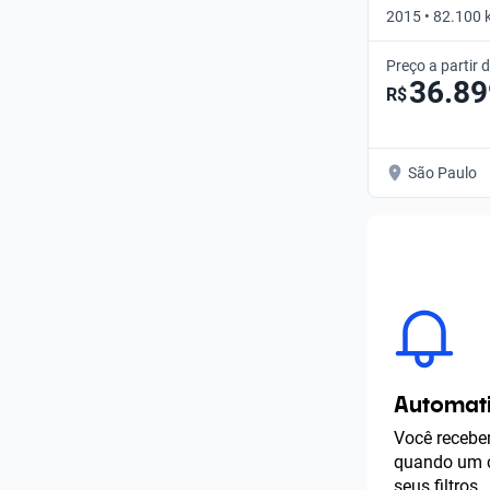
2015 • 82.100 
EXPRESSION •
Preço a partir 
36.89
R$
São Paulo
Automati
Você receber
quando um c
seus filtros