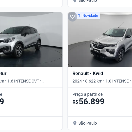
São Paulo
Novidade
ptur
Renault • Kwid
km • 1.6 INTENSE CVT •
2024 • 8.622 km • 1.0 INTENSE 
de
Preço a partir de
9
56.899
R$
São Paulo