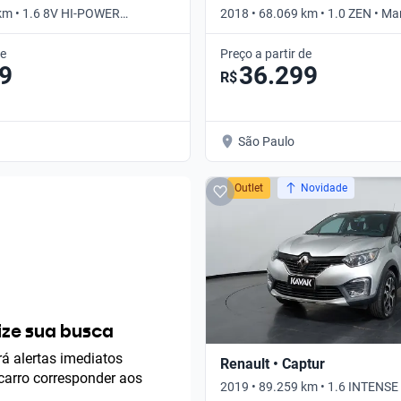
km • 1.6 8V HI-POWER
2018 • 68.069 km • 1.0 ZEN • Ma
 Manual
de
Preço a partir de
9
36.299
R$
São Paulo
Outlet
Novidade
ze sua busca
á alertas imediatos
Renault • Captur
arro corresponder aos
2019 • 89.259 km • 1.6 INTENSE