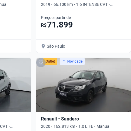
nual
2019 • 66.100 km • 1.6 INTENSE CVT •
Automático
Preço a partir de
71.899
R$
São Paulo
Outlet
Novidade
Renault • Sandero
 CVT •
2020 • 162.813 km • 1.0 LIFE • Manual