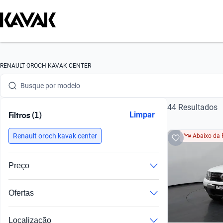
Busque por marca
RENAULT OROCH KAVAK CENTER
Busque por modelo
44 Resultados
Busque por versão
Filtros (1)
Limpar
Busque por ano
Renault oroch kavak center
Abaixo da 
Busque por marca
Preço
Busque por modelo
Ofertas
Busque por versão
Preços especiais em veículos com imperfeições
Busque por ano
Localização