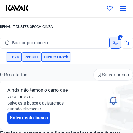
RENAULT DUSTER OROCH CINZA
Busque por marca
3
Busque por modelo
Busque por versão
Cinza
Renault
Duster Oroch
Busque por ano
Salvar busca
0 Resultados
Busque por marca
Ainda não temos o carro que
Busque por modelo
você procura
Salve esta busca e avisaremos
Busque por versão
quando ele chegar
Salvar esta busca
Busque por ano