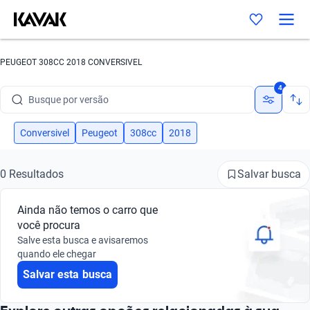
Busque por marca
PEUGEOT 308CC 2018 CONVERSIVEL
Busque por modelo
4
Busque por versão
Busque por ano
Conversivel
Peugeot
308cc
2018
Busque por marca
Salvar busca
0 Resultados
Busque por modelo
Ainda não temos o carro que
Busque por versão
você procura
Salve esta busca e avisaremos
Busque por ano
quando ele chegar
Salvar esta busca