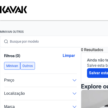
Busque por marca
MINIVAN OUTROS
Busque por modelo
0 Resultados
Busque por versão
Filtros (0)
Limpar
Ainda não t
Busque por ano
Salve esta 
Minivan
Outros
Salvar est
Busque por marca
Preço
Busque por modelo
Explore o
Localização
Busque por versão
Busque por ano
Marca