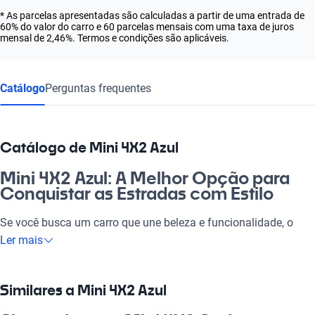
* As parcelas apresentadas são calculadas a partir de uma entrada de
60% do valor do carro e 60 parcelas mensais com uma taxa de juros
mensal de 2,46%. Termos e condições são aplicáveis.
Catálogo
Perguntas frequentes
Catálogo de Mini 4X2 Azul
Mini 4X2 Azul: A Melhor Opção para
Conquistar as Estradas com Estilo
Se você busca um carro que une beleza e funcionalidade, o
Mini 4X2 Azul é a escolha perfeita. Sabe aquele sentimento de
Ler mais
liberdade ao dirigir? Esse modelo proporciona isso e muito
mais, ideal para quem vive a agitação da cidade e adora um
passeio no campo. É um carro que se adapta ao trabalho, à
Similares a Mini 4X2 Azul
família e ao lazer, tornando cada momento especial. Além