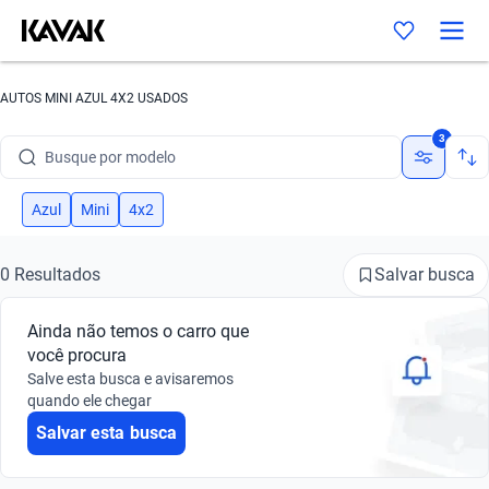
AUTOS MINI AZUL 4X2 USADOS
Busque por marca
3
Busque por modelo
Busque por versão
Azul
Mini
4x2
Busque por ano
Salvar busca
0 Resultados
Busque por marca
Ainda não temos o carro que
Busque por modelo
você procura
Salve esta busca e avisaremos
Busque por versão
quando ele chegar
Salvar esta busca
Busque por ano