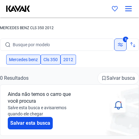
MERCEDES BENZ CLS 350 2012
Busque por marca
3
Busque por modelo
Busque por versão
Mercedes benz
Cls 350
2012
Busque por ano
Salvar busca
0 Resultados
Busque por marca
Ainda não temos o carro que
Busque por modelo
você procura
Salve esta busca e avisaremos
Busque por versão
quando ele chegar
Salvar esta busca
Busque por ano