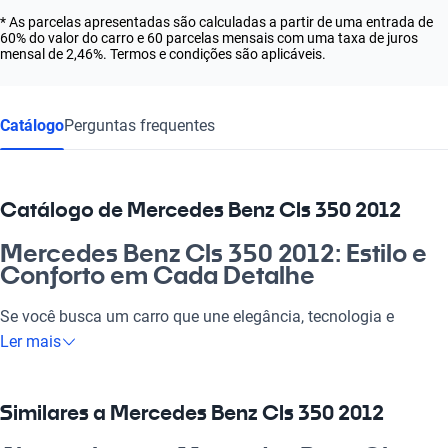
* As parcelas apresentadas são calculadas a partir de uma entrada de
60% do valor do carro e 60 parcelas mensais com uma taxa de juros
mensal de 2,46%. Termos e condições são aplicáveis.
Catálogo
Perguntas frequentes
Catálogo de Mercedes Benz Cls 350 2012
Mercedes Benz Cls 350 2012: Estilo e
Conforto em Cada Detalhe
Se você busca um carro que une elegância, tecnologia e
desempenho, o Mercedes Benz Cls 350 2012 é a sua melhor
Ler mais
escolha. Com um design imponente e sofisticado, essa nave
transforma qualquer passeio em uma experiência inesquecível,
seja para o dia a dia ou uma viagem especial. Adequado para o
Similares a Mercedes Benz Cls 350 2012
trabalho, momentos em família ou um rolê com os amigos, o