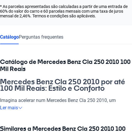
* As parcelas apresentadas são calculadas a partir de uma entrada de
60% do valor do carro e 60 parcelas mensais com uma taxa de juros
mensal de 2,46%. Termos e condições são aplicáveis.
Catálogo
Perguntas frequentes
Catálogo de Mercedes Benz Cla 250 2010 100
Mil Reais
Mercedes Benz Cla 250 2010 por até
100 Mil Reais: Estilo e Conforto
Imagina acelerar num Mercedes Benz Cla 250 2010, um
verdadeiro símbolo de estilo e potência. Esse carro não é só
Ler mais
uma opção, é a escolha perfeita para quem busca qualidade,
conforto e tecnologia em um só veículo. Para o dia a dia, pode
ser o parceiro ideal para o trabalho ou para levar a família em
Similares a Mercedes Benz Cla 250 2010 100