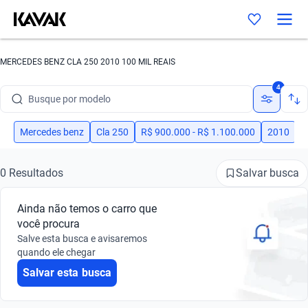
MERCEDES BENZ CLA 250 2010 100 MIL REAIS
Busque por marca
4
Busque por modelo
Busque por versão
Mercedes benz
Cla 250
R$ 900.000 - R$ 1.100.000
2010
Busque por ano
Salvar busca
0 Resultados
Busque por marca
Ainda não temos o carro que
Busque por modelo
você procura
Salve esta busca e avisaremos
Busque por versão
quando ele chegar
Salvar esta busca
Busque por ano