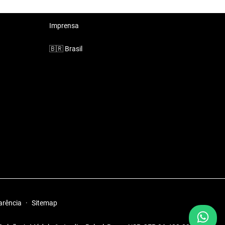
Imprensa
🇧🇷
Brasil
arência
·
Sitemap