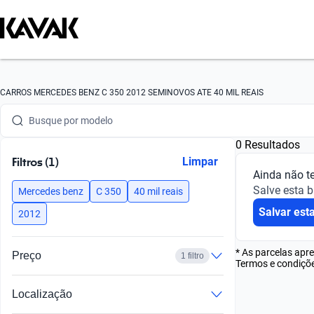
Busque por marca
CARROS MERCEDES BENZ C 350 2012 SEMINOVOS ATE 40 MIL REAIS
Busque por modelo
0 Resultados
Busque por versão
Filtros (1)
Limpar
Ainda não t
Busque por ano
Salve esta 
Mercedes benz
C 350
40 mil reais
Salvar est
Busque por marca
2012
Busque por modelo
* As parcelas apr
Preço
1 filtro
Termos e condiçõe
Busque por versão
Localização
Busque por ano