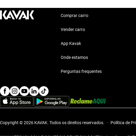
O GLA 200 oferece uma experiência premium em um SUV, perfei
Motor: Motor eficiente
Comprar carro
Combustível: Consumo optimizado
Segurança: Sistemas de segurança
Vender carro
Conforto: Conforto premium
Conectividade: Tecnologia moderna
App Kavak
Estilo de vida com Mercedes Benz C 350 2012 40
Onde estamos
O Mercedes Benz C 350 2012 é perfeito para quem busca versati
Perguntas frequentes
Copyright © 2026 KAVAK.
Todos os direitos reservados.
·
Política de P