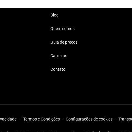
to para aventuras.
Blog
Quem somos
Guia de preços
 Mil Reais
Carreiras
lidade e estilo em um só carro.
Contato
rivacidade
·
Termos e Condições
·
Configurações de cookies
·
Transp