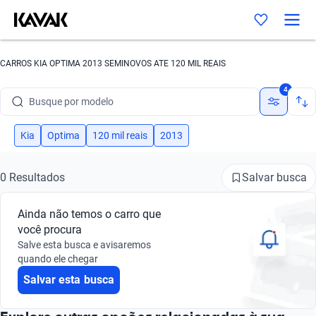
CARROS KIA OPTIMA 2013 SEMINOVOS ATE 120 MIL REAIS
Busque por marca
4
Busque por modelo
Busque por versão
Kia
Optima
120 mil reais
2013
Busque por ano
Salvar busca
0 Resultados
Busque por marca
Ainda não temos o carro que
Busque por modelo
você procura
Salve esta busca e avisaremos
Busque por versão
quando ele chegar
Salvar esta busca
Busque por ano