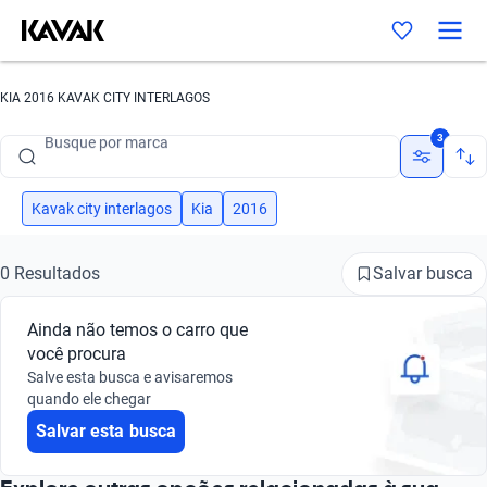
KIA 2016 KAVAK CITY INTERLAGOS
Busque por marca
3
Busque por modelo
Busque por versão
Kavak city interlagos
Kia
2016
Busque por ano
Salvar busca
0 Resultados
Busque por marca
Ainda não temos o carro que
Busque por modelo
você procura
Salve esta busca e avisaremos
Busque por versão
quando ele chegar
Salvar esta busca
Busque por ano