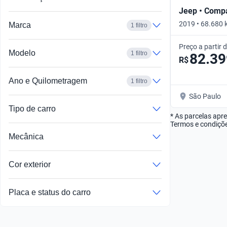
Jeep • Comp
2019 • 68.680 
Marca
1 filtro
Automático
Preço a partir 
Modelo
1 filtro
82.39
R$
Ano e Quilometragem
1 filtro
São Paulo
Tipo de carro
* As parcelas apr
Termos e condiçõe
Mecânica
Cor exterior
Placa e status do carro