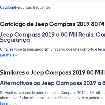
Catálogo
Perguntas frequentes
Catálogo de Jeep Compass 2019 80 Mi
Jeep Compass 2019 a 80 Mil Reais: Con
Segurança
Olha, se você tá pensando em um carro que une conforto e tec
80 mil é a escolha certa. Este SUV é perfeito para quem precisa 
Ler mais
mas que também saiba lidar com rolês de fim de semana. Com
requintado, ele é mais que um automóvel; é um verdadeiro parce
investimento, já que o Jeep Compass 2019 traz muita segurança
Similares a Jeep Compass 2019 80 Mil
acompanhar.
Alternativas ao Jeep Compass 2019 a 8
Por que escolher Jeep Compass 2019 8
Se você está considerando um Jeep Compass 2019 a 80 mil, qu
Tecnologia ao seu dispor
alternativas? elas oferecem características incríveis e podem te
Ler mais
Desfrute da melhor tecnologia com Tecnologia moderna, faze