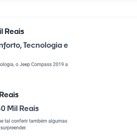
l Reais
forto, Tecnologia e
nologia, o Jeep Compass 2019 a
de um veículo para o dia a dia,
 seu design moderno e
iro. Vale a pena conferir esse
 e tecnologia para te
 Reais
0 Mil Reais
0 Mil Reais?
e tal conferir também algumas
 surpreender.
ndo de cada viagem uma