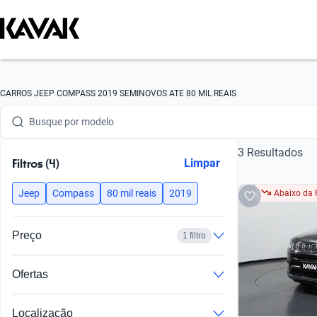
Busque por marca
CARROS JEEP COMPASS 2019 SEMINOVOS ATE 80 MIL REAIS
Busque por modelo
3 Resultados
Busque por versão
Filtros (4)
Limpar
Busque por ano
Jeep
Compass
80 mil reais
2019
Abaixo da 
Busque por marca
Preço
1 filtro
Busque por modelo
Ofertas
Busque por versão
Busque por ano
Localização