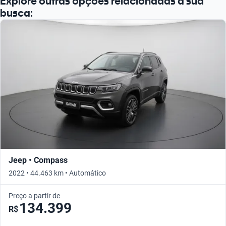
Explore outras opções relacionadas à sua
Busque por ano
busca:
Jeep • Compass
2022 • 44.463 km • Automático
Preço a partir de
134.399
R$