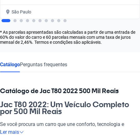
São Paulo
* As parcelas apresentadas são calculadas a partir de uma entrada de
60% do valor do carro e 60 parcelas mensais com uma taxa de juros
mensal de 2,46%. Termos e condições são aplicáveis.
Catálogo
Perguntas frequentes
Catálogo de Jac T80 2022 500 Mil Reais
Jac T80 2022: Um Veículo Completo
por 500 Mil Reais
Se você procura um carro que une conforto, tecnologia e
segurança, o Jac T80 2022 é a escolha certa. Ideal para o dia a
Ler mais
dia, para ir ao trabalho ou para a família, esse carro oferece