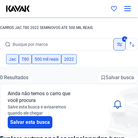
CARROS JAC T80 2022 SEMINOVOS ATE 500 MIL REAIS
4
Busque por marca
Busque por modelo
Jac
T80
500 mil reais
2022
Busque por versão
Salvar busca
0 Resultados
Busque por ano
Ainda não temos o carro que
Busque por marca
você procura
Salve esta busca e avisaremos
Busque por modelo
quando ele chegar
Salvar esta busca
Busque por versão