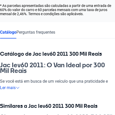
* As parcelas apresentadas são calculadas a partir de uma entrada de
60% do valor do carro e 60 parcelas mensais com uma taxa de juros
mensal de 2,46%. Termos e condições são aplicáveis.
Catálogo
Perguntas frequentes
Catálogo de Jac Iev60 2011 300 Mil Reais
Jac Iev60 2011: O Van Ideal por 300
Mil Reais
Se você está em busca de um veículo que una praticidade e
sofisticação, o Jac Iev60 2011, a 300 mil reais, é a sua escolha
Ler mais
certa. Imagine-se rodando pelas ruas da cidade com um carro
que oferece espaço interno e conforto para a família, sem abrir
mão da economia de combustível e tecnologia. Este veículo é
Similares a Jac Iev60 2011 300 Mil Reais
perfeito para o dia a dia, para o trabalho ou até mesmo para a