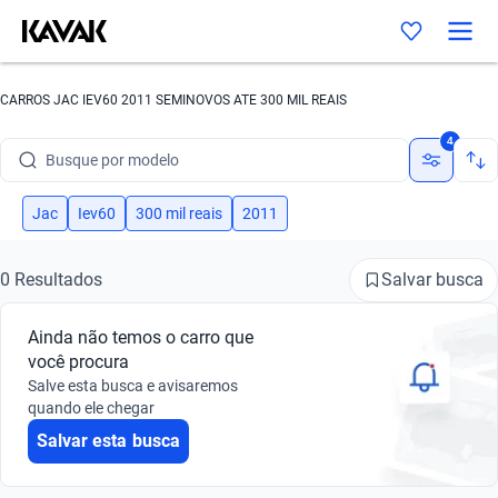
CARROS JAC IEV60 2011 SEMINOVOS ATE 300 MIL REAIS
Busque por marca
4
Busque por modelo
Busque por versão
Jac
Iev60
300 mil reais
2011
Busque por ano
Salvar busca
0 Resultados
Busque por marca
Ainda não temos o carro que
Busque por modelo
você procura
Salve esta busca e avisaremos
Busque por versão
quando ele chegar
Salvar esta busca
Busque por ano