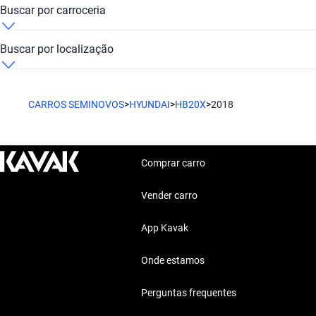
Hyundai HB20X 2018 Marrom
Hyundai HB20X 2018 Flex
Buscar por carroceria
Hyundai HB20X 2018 Preto
Hyundai HB20X 2018 Hatchback
Buscar por localização
Hyundai HB20X 2018 São Paulo
CARROS SEMINOVOS
>
HYUNDAI
>
HB20X
>
2018
Comprar carro
Vender carro
App Kavak
Onde estamos
Perguntas frequentes