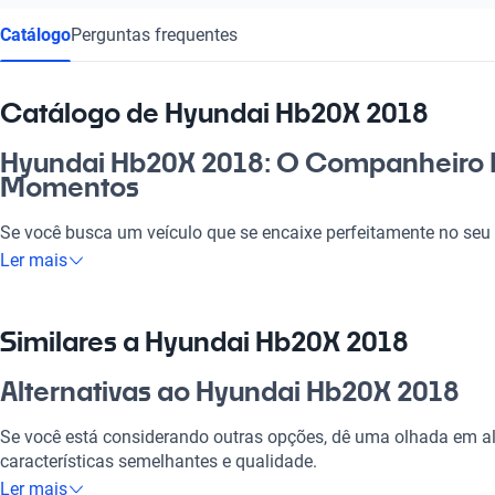
Catálogo
Perguntas frequentes
Catálogo de Hyundai Hb20X 2018
Hyundai Hb20X 2018: O Companheiro I
Momentos
Se você busca um veículo que se encaixe perfeitamente no seu d
Hyundai Hb20X 2018. Com um design que impressiona e um motor
Ler mais
o trabalho, para a família ou até para aquela viagem no fim d
moderna e sistemas de segurança avançados, o Hb20X garante 
cada trajeto. É a escolha certa para quem valoriza qualidade e e
Similares a Hyundai Hb20X 2018
Por que escolher Hyundai Hb20X 2018
Alternativas ao Hyundai Hb20X 2018
Tecnologia ao seu dispor
Se você está considerando outras opções, dê uma olhada em al
características semelhantes e qualidade.
Desfrute da melhor tecnologia com Tecnologia moderna, faze
Ler mais
experiência conectada e confortável.