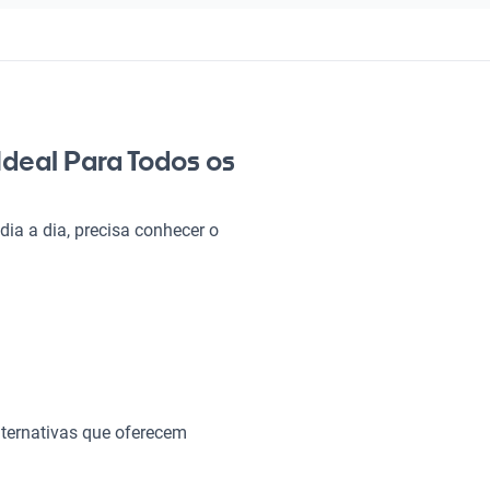
deal Para Todos os
ia a dia, precisa conhecer o
 eficiente, ele é perfeito para
e semana. Com tecnologia
conforto e tranquilidade em
stilo na estrada!
?
ternativas que oferecem
ndo de cada viagem uma