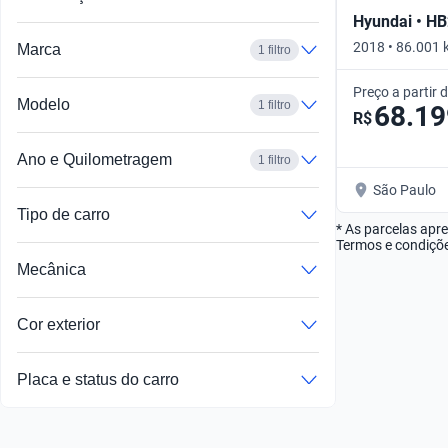
Hyundai • H
2018 • 86.001 
Marca
1 filtro
Automático
Preço a partir 
Modelo
1 filtro
68.19
R$
Ano e Quilometragem
1 filtro
São Paulo
Tipo de carro
* As parcelas apr
Termos e condiçõe
Mecânica
Cor exterior
Placa e status do carro