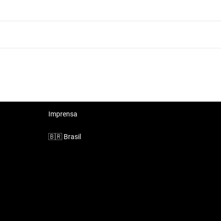
Hyundai HB20X 2018 Prata
Hyundai HB20X 2018 White
Imprensa
🇧🇷
Brasil