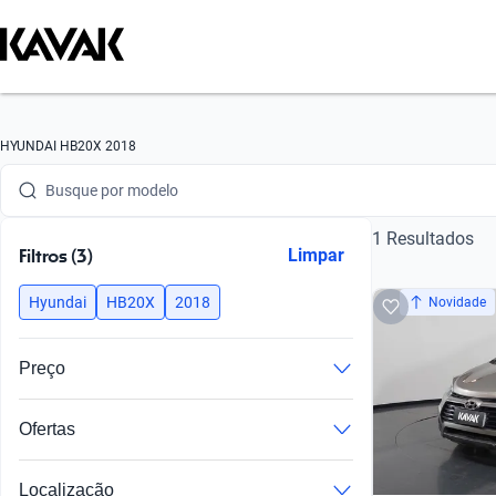
Busque por marca
HYUNDAI HB20X 2018
Busque por modelo
1 Resultados
Busque por versão
Filtros (3)
Limpar
Busque por ano
Hyundai
HB20X
2018
Novidade
Busque por marca
Preço
Busque por modelo
Ofertas
Busque por versão
Busque por ano
Localização