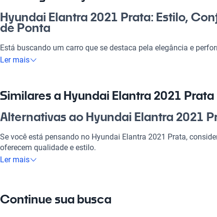
Hyundai Elantra 2021 Prata: Estilo, Con
de Ponta
Está buscando um carro que se destaca pela elegância e perfo
2021 Prata é a escolha certa para você que deseja impression
Ler mais
sofisticado e um interior cheio de conforto, ele atende a todas 
o dia a dia, seja para momentos de lazer em família. Vale a p
combina estilo e praticidade, perfeito para quem procura um i
Similares a Hyundai Elantra 2021 Prata
brasileiro.
Alternativas ao Hyundai Elantra 2021 P
Por que escolher Hyundai Elantra 2021
Se você está pensando no Hyundai Elantra 2021 Prata, consid
Tecnologia ao seu dispor
oferecem qualidade e estilo.
Ler mais
Desfrute da melhor tecnologia com Tecnología moderna, faze
Hyundai Elantra Rojo
experiência conectada e confortável.
Uma alternativa incrível com estilo vibrante e tecnologia de pon
Modelos Mais Demandados
Continue sua busca
Hyundai Elantra Negro
Opções como
Hyundai HB20
,
Hyundai HB20S
,
Hyundai Creta
of