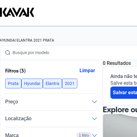
Busque por marca
HYUNDAI ELANTRA 2021 PRATA
Busque por modelo
0 Resultados
Busque por versão
Filtros (3)
Limpar
Ainda não t
Busque por ano
Salve esta 
Prata
Hyundai
Elantra
2021
Salvar est
Busque por marca
Preço
Busque por modelo
Explore o
Localização
Busque por versão
Busque por ano
Marca
1 filtro