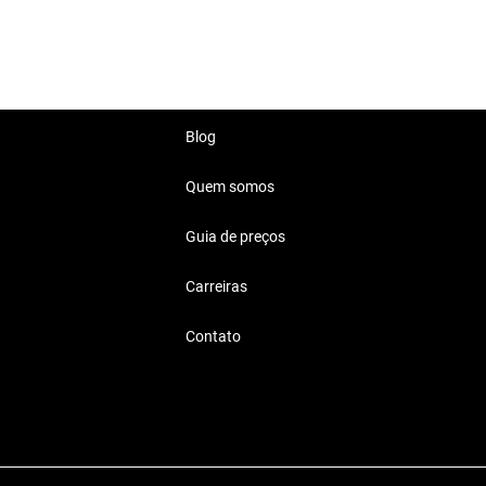
ocasião.
a dia.
Blog
Quem somos
Guia de preços
orto em cada passeio,
Carreiras
Contato