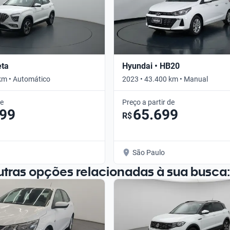
eta
Hyundai • HB20
km • Automático
2023 • 43.400 km • Manual
de
Preço a partir de
999
65.699
R$
São Paulo
utras opções relacionadas à sua busca: