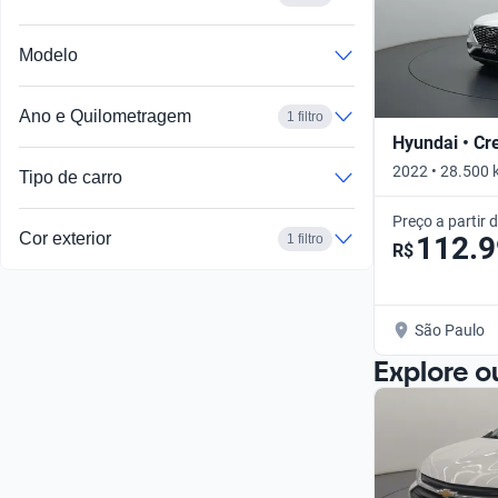
Modelo
Ano e Quilometragem
1 filtro
Hyundai • Cr
2022 • 28.500 
Tipo de carro
Preço a partir 
Cor exterior
112.
1 filtro
R$
São Paulo
Explore o