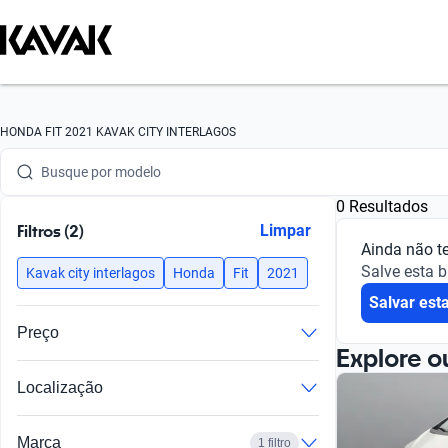
Busque por marca
HONDA FIT 2021 KAVAK CITY INTERLAGOS
Busque por modelo
0 Resultados
Busque por versão
Filtros (2)
Limpar
Ainda não t
Busque por ano
Salve esta 
Kavak city interlagos
Honda
Fit
2021
Salvar est
Busque por marca
Preço
Busque por modelo
Explore o
Localização
Busque por versão
Busque por ano
Marca
1 filtro