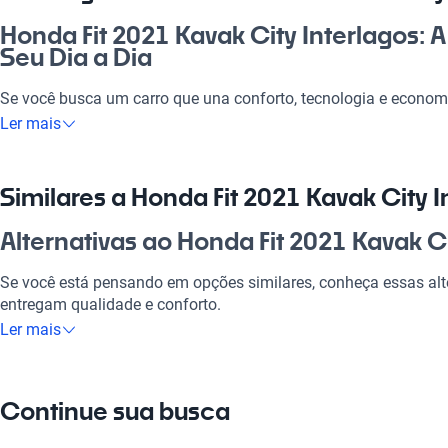
Honda Fit 2021 Kavak City Interlagos: 
Seu Dia a Dia
Se você busca um carro que una conforto, tecnologia e econom
Interlagos é a escolha certa! Olha, ele se adapta perfeitamente a
Ler mais
trabalhar, passear com a família ou curtir um rolê com os amig
um investimento certo, oferecendo qualidade e eficiência! Além 
que precisa para arrasar nas suas aventuras urbanas.
Similares a Honda Fit 2021 Kavak City I
Por que escolher Honda Fit 2021 Kavak 
Alternativas ao Honda Fit 2021 Kavak Ci
Tecnologia ao seu dispor
Se você está pensando em opções similares, conheça essas al
entregam qualidade e conforto.
Desfrute da melhor tecnologia com Tecnologia moderna, faze
Ler mais
experiência conectada e confortável.
Honda Fit Kavak Center
Modelos Mais Demandados
O Honda Fit Kavak Center é uma excelente alternativa, combin
Continue sua busca
Opções como
Honda City
,
Honda Civic
,
Honda HR-V
oferecem as
Honda Fit Kavak Plaza
seu estilo de vida.