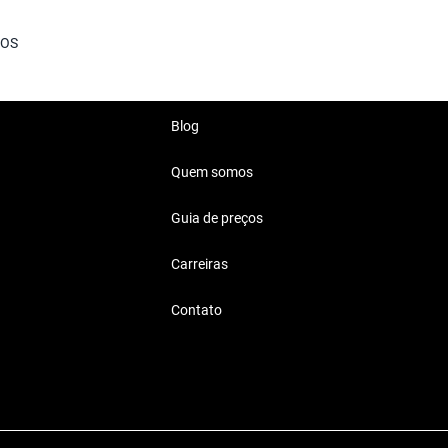
 moderno, perfeito para você.
GOS
da a família, é show!
Blog
Quem somos
erlagos
Guia de preços
 diferentes estilos de vida,
Carreiras
Contato