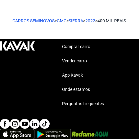
Gmc Yukon
o seu estilo de vida.
Gmc Yukon traz robustez e tecnologia, perfeita para famílias g
Características técnicas destacadas
CARROS SEMINOVOS
>
GMC
>
SIERRA
>
2022
>
400 MIL REAIS
Chevrolet S10
Motor: Motor eficiente
Combustível: Consumo optimizado
Chevrolet S10 é uma picape que combina força e conforto para 
Segurança: Sistemas de segurança
Comprar carro
Conforto: Conforto premium
Conectividade: Tecnologia moderna
Vender carro
Estilo de vida com Gmc Sierra 2022 400 Mil Reai
App Kavak
Os carros de Gmc Sierra 2022, com sua combinação de força e
qualquer estilo de vida, seja para o trabalho, lazer ou viagens.
Onde estamos
Perguntas frequentes