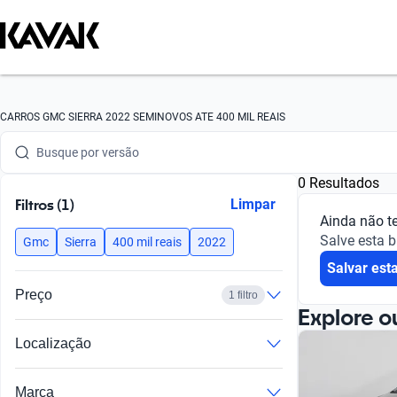
Busque por marca
Busque por modelo
CARROS GMC SIERRA 2022 SEMINOVOS ATE 400 MIL REAIS
Busque por versão
0 Resultados
Busque por ano
Filtros (1)
Limpar
Ainda não t
Busque por marca
Salve esta 
Gmc
Sierra
400 mil reais
2022
Salvar est
Busque por modelo
Preço
1 filtro
Busque por versão
Explore o
Localização
Busque por ano
Marca