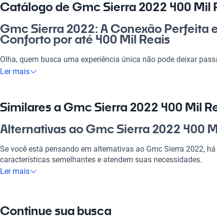
Catálogo de Gmc Sierra 2022 400 Mil 
Gmc Sierra 2022: A Conexão Perfeita e
Conforto por até 400 Mil Reais
Olha, quem busca uma experiência única não pode deixar pass
Sierra 2022 por até 400 mil reais. Esse carro é a união do robus
Ler mais
para quem precisa de um veículo que se adapte tanto ao trab
lazer com a família. É uma excelente opção no mercado brasile
condições das estradas, onde segurança e conforto são essenci
Similares a Gmc Sierra 2022 400 Mil R
Por que escolher Gmc Sierra 2022 400
Alternativas ao Gmc Sierra 2022 400 M
Tecnologia ao seu dispor
Se você está pensando em alternativas ao Gmc Sierra 2022, h
características semelhantes e atendem suas necessidades.
Desfrute da melhor tecnologia com Tecnologia moderna, faze
Ler mais
experiência conectada e confortável.
Gmc Acadia
Modelos Mais Demandados
Gmc Acadia é ideal para quem busca espaço e conforto em um
Continue sua busca
Opções como
Gmc Acadia
,
Gmc Yukon
,
Chevrolet S10
oferecem 