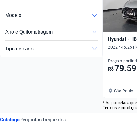
Modelo
Ano e Quilometragem
Hyundai • H
2022 • 45.251 
Tipo de carro
Preço a partir 
79.59
R$
São Paulo
* As parcelas apr
Termos e condiçõe
Catálogo
Perguntas frequentes