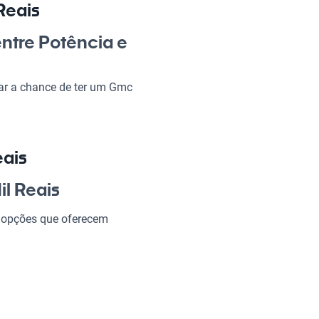
Reais
ntre Potência e
ar a chance de ter um Gmc
to com o sofisticado, perfeito
alho quanto aos momentos de
iro, especialmente com as
ais.
eais
 Mil Reais?
il Reais
á opções que oferecem
ndo de cada viagem uma
 SUV.
as características ideais para