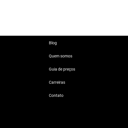
randes.
o dia a dia.
Blog
Quem somos
s
Guia de preços
 elegância, se encaixam em
Carreiras
Contato