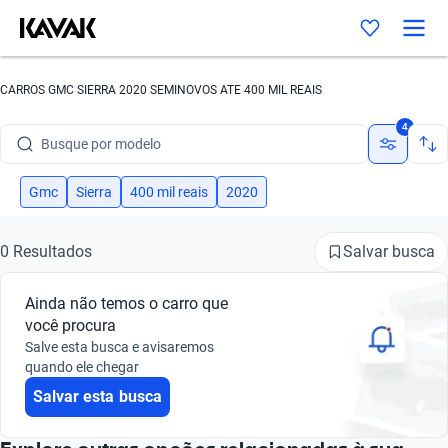
CARROS GMC SIERRA 2020 SEMINOVOS ATE 400 MIL REAIS
Busque por marca
4
Busque por modelo
Busque por versão
Gmc
Sierra
400 mil reais
2020
Busque por ano
Salvar busca
0 Resultados
Busque por marca
Ainda não temos o carro que
Busque por modelo
você procura
Salve esta busca e avisaremos
Busque por versão
quando ele chegar
Salvar esta busca
Busque por ano