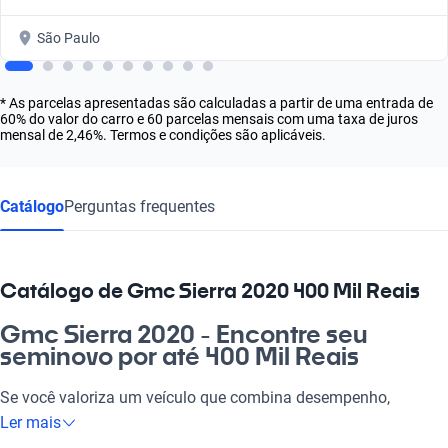
São Paulo
* As parcelas apresentadas são calculadas a partir de uma entrada de
60% do valor do carro e 60 parcelas mensais com uma taxa de juros
mensal de 2,46%. Termos e condições são aplicáveis.
Catálogo
Perguntas frequentes
Catálogo de Gmc Sierra 2020 400 Mil Reais
Gmc Sierra 2020 - Encontre seu
seminovo por até 400 Mil Reais
Se você valoriza um veículo que combina desempenho,
conforto e tecnologia, o Gmc Sierra 2020 é a escolha ideal.
Ler mais
Com ele, você poderá encarar o dia a dia com estilo, seja indo