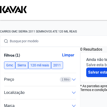
Busque por marca
CARROS GMC SIERRA 2011 SEMINOVOS ATE 120 MIL REAIS
Busque por modelo
0 Resultados
Busque por versão
Filtros (1)
Limpar
Ainda não t
Busque por ano
Salve esta 
Gmc
Sierra
120 mil reais
2011
Salvar est
Busque por marca
Preço
1 filtro
Busque por modelo
* As parcelas apr
Termos e condiçõe
Localização
Busque por versão
Busque por ano
Marca