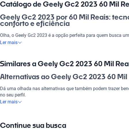
Catálogo de Geely Gc2 2023 60 Mil Re
Geely Gc2 2023 por 60 Mil Reais: tec
conforto e eficiência
Olha, o Geely Gc2 2023 é a opção perfeita para quem busca um
e qualidade. Para ir trabalhar ou para aquele rolê com a galera,
Ler mais
as necessidades. Com a tecnologia moderna e um design que 
esse veículo tem tudo a ver com o seu estilo de vida. É uma esc
especialmente com as opções de financiamento que facilitam 
Similares a Geely Gc2 2023 60 Mil Rea
Por que escolher Geely Gc2 2023 60 M
Alternativas ao Geely Gc2 2023 60 Mil
Tecnologia ao seu dispor
Dá uma olhada nas alternativas que também podem trazer benef
no seu perfil.
Desfrute da melhor tecnologia com Tecnologia moderna, faze
Ler mais
experiência conectada e confortável.
Geely Gc2
Modelos Mais Demandados
O Geely Gc2 é uma ótima opção com bom consumo e espaço in
Continue sua busca
Opções como
Geely EC7
,
Chevrolet S10
,
Renault Sandero
oferec