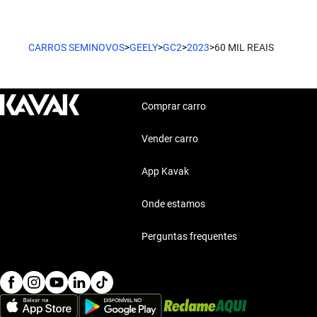
Geely Gc2
para o seu estilo de vida.
O Geely Gc2 oferece design moderno e tecnologia avançada.
Características técnicas destacadas
CARROS SEMINOVOS
>
GEELY
>
GC2
>
2023
>
60 MIL REAIS
Geely Gc2
Motor: Motor eficiente
Combustível: Consumo optimizado
Com bom desempenho e conforto, o Geely Gc2 é uma escolha p
Segurança: Sistemas de seguridad
Comprar carro
Conforto: Confort premium
Conectividade: Tecnologia moderna
Vender carro
Estilo de vida com Geely Gc2 2023 60 Mil Reais
App Kavak
O Geely Gc2 2023 se adapta ao dia a dia, seja para o trabalho 
conforto e eficiência.
Onde estamos
Perguntas frequentes