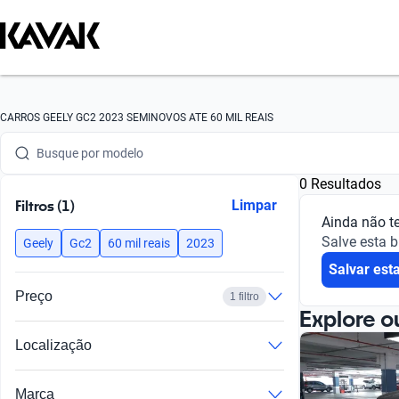
Busque por marca
CARROS GEELY GC2 2023 SEMINOVOS ATE 60 MIL REAIS
Busque por modelo
0 Resultados
Busque por versão
Filtros (1)
Limpar
Ainda não t
Busque por ano
Salve esta 
Geely
Gc2
60 mil reais
2023
Salvar est
Busque por marca
Preço
1 filtro
Busque por modelo
Explore o
Localização
Busque por versão
Busque por ano
Marca