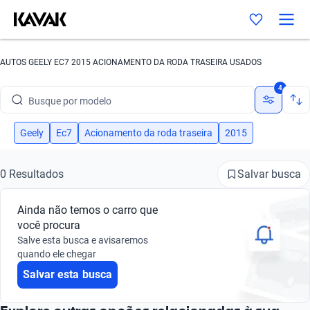
AUTOS GEELY EC7 2015 ACIONAMENTO DA RODA TRASEIRA USADOS
Busque por marca
4
Busque por modelo
Busque por versão
Geely
Ec7
Acionamento da roda traseira
2015
Busque por ano
Salvar busca
0 Resultados
Busque por marca
Ainda não temos o carro que
Busque por modelo
você procura
Salve esta busca e avisaremos
Busque por versão
quando ele chegar
Salvar esta busca
Busque por ano