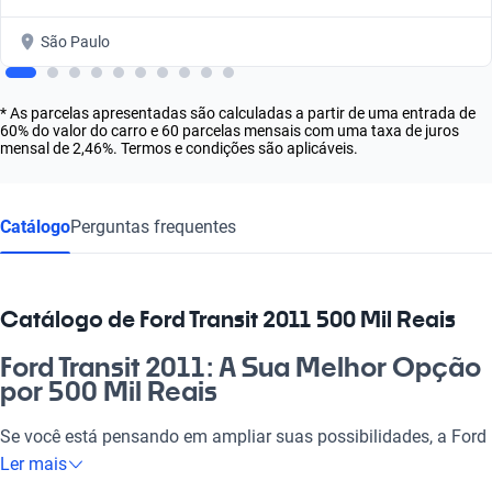
São Paulo
* As parcelas apresentadas são calculadas a partir de uma entrada de
60% do valor do carro e 60 parcelas mensais com uma taxa de juros
mensal de 2,46%. Termos e condições são aplicáveis.
Catálogo
Perguntas frequentes
Catálogo de Ford Transit 2011 500 Mil Reais
Ford Transit 2011: A Sua Melhor Opção
por 500 Mil Reais
Se você está pensando em ampliar suas possibilidades, a Ford
Transit 2011 a 500 mil reais é uma escolha que vale a pena
Ler mais
considerar. Ideal para quem precisa de um carro versátil, seja