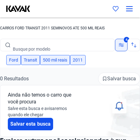
CARROS FORD TRANSIT 2011 SEMINOVOS ATE 500 MIL REAIS
Busque por marca
4
Busque por modelo
Busque por versão
Ford
Transit
500 mil reais
2011
Busque por ano
Salvar busca
0 Resultados
Busque por marca
Ainda não temos o carro que
Busque por modelo
você procura
Salve esta busca e avisaremos
Busque por versão
quando ele chegar
Salvar esta busca
Busque por ano