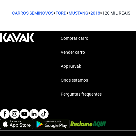
O Ford Focus combina elegância e economia, perfeito para o dia
Características técnicas destacadas
CARROS SEMINOVOS
>
FORD
>
MUSTANG
>
2018
>
120 MIL REAIS
Ford Fiesta
Motor: Motor eficiente
Combustível: Consumo optimizado
O Ford Fiesta é compacto e ágil, ideal para o trânsito das grand
Segurança: Sistemas de segurança
Comprar carro
Conforto: Confort premium
Conectividade: Tecnologia moderna
Vender carro
Estilo de vida com Ford Mustang 2018 120 Mil Re
App Kavak
Os carros Ford Mustang 2018 120 Mil Reais se ajustam perfeita
seja para o dia a dia ou para as melhores aventuras.
Onde estamos
Perguntas frequentes