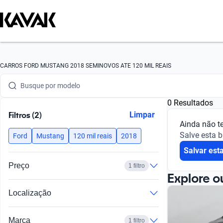
Busque por marca
CARROS FORD MUSTANG 2018 SEMINOVOS ATE 120 MIL REAIS
Busque por modelo
0 Resultados
Busque por versão
Filtros (2)
Limpar
Ainda não t
Busque por ano
Salve esta 
Ford
Mustang
120 mil reais
2018
Salvar est
Busque por marca
Preço
1 filtro
Busque por modelo
Explore o
Localização
Busque por versão
Busque por ano
Marca
1 filtro