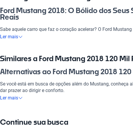
Ford Mustang 2018: O Bólido dos Seus 
Reais
Sabe aquele carro que faz o coração acelerar? O Ford Mustang 
exatamente isso. Ideal para quem busca não só desempenho, ma
Ler mais
idas ao trabalho quanto nas aventuras de fim de semana. Com s
e design impactante, o Mustang é a escolha perfeita para quem
realmente impressiona e se destaca na multidão.
Similares a Ford Mustang 2018 120 Mil 
Por que escolher Ford Mustang 2018 12
Alternativas ao Ford Mustang 2018 120 
Tecnologia ao seu dispor
Se você está em busca de opções além do Mustang, conheça al
dar prazer ao dirigir e conforto.
Desfrute da melhor tecnologia com Tecnologia moderna, faze
Ler mais
experiência conectada e confortável.
Ford Ranger
Modelos Mais Demandados
A Ford Ranger oferece robustez e versatilidade, ideal para qualq
Continue sua busca
Opções como
Ford Ranger
,
Ford Focus
,
Ford Fiesta
oferecem as 
Ford Focus
seu estilo de vida.