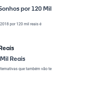
Sonhos por 120 Mil
2018 por 120 mil reais é
s estilo e conforto tanto nas
uas características imbatíveis
 deseja um veículo que
Reais
0 Mil Reais?
Mil Reais
ternativas que também vão te
ndo de cada viagem uma
uer desafio.
características ideais para o