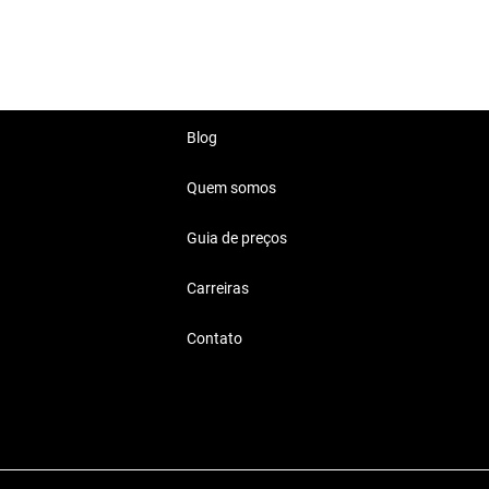
 a dia.
es cidades.
Blog
Quem somos
ais
Guia de preços
mente ao seu estilo de vida,
Carreiras
Contato