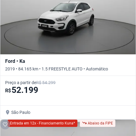
Ford • Ka
2019 • 84.165 km • 1.5 FREESTYLE AUTO • Automático
Preço a partir de
R$ 54.299
52.199
R$
São Paulo
Entrada em 12x - Financiamento Kuna*
Abaixo da FIPE