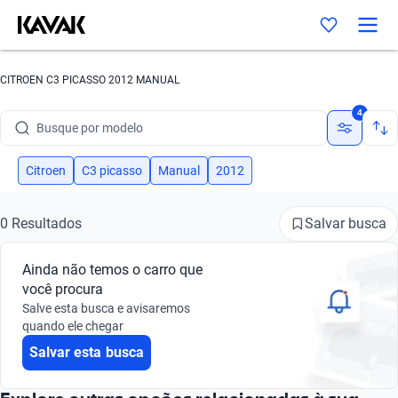
CITROEN C3 PICASSO 2012 MANUAL
Busque por marca
4
Busque por modelo
Busque por versão
Citroen
C3 picasso
Manual
2012
Busque por ano
Salvar busca
0 Resultados
Busque por marca
Ainda não temos o carro que
Busque por modelo
você procura
Salve esta busca e avisaremos
Busque por versão
quando ele chegar
Salvar esta busca
Busque por ano