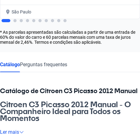
São Paulo
* As parcelas apresentadas são calculadas a partir de uma entrada de
60% do valor do carro e 60 parcelas mensais com uma taxa de juros
mensal de 2,46%. Termos e condições são aplicáveis.
Catálogo
Perguntas frequentes
Catálogo de Citroen C3 Picasso 2012 Manual
Citroen C3 Picasso 2012 Manual - O
Companheiro Ideal para Todos os
Momentos
Se você está procurando um carro que una estilo, conforto e
Ler mais
eficiência, o Citroen C3 Picasso 2012 Manual é a escolha