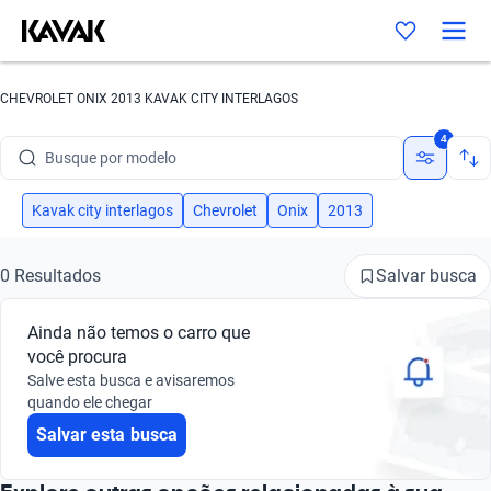
CHEVROLET ONIX 2013 KAVAK CITY INTERLAGOS
Busque por marca
4
Busque por modelo
Busque por versão
Kavak city interlagos
Chevrolet
Onix
2013
Busque por ano
Salvar busca
0 Resultados
Busque por marca
Ainda não temos o carro que
Busque por modelo
você procura
Salve esta busca e avisaremos
Busque por versão
quando ele chegar
Salvar esta busca
Busque por ano