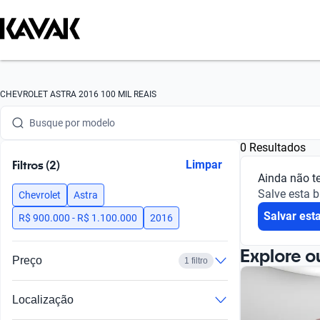
Busque por marca
CHEVROLET ASTRA 2016 100 MIL REAIS
Busque por modelo
0 Resultados
Busque por versão
Filtros (2)
Limpar
Ainda não t
Busque por ano
Salve esta 
Chevrolet
Astra
Salvar est
Busque por marca
R$ 900.000 - R$ 1.100.000
2016
Busque por modelo
Explore o
Preço
1 filtro
Busque por versão
Localização
Busque por ano