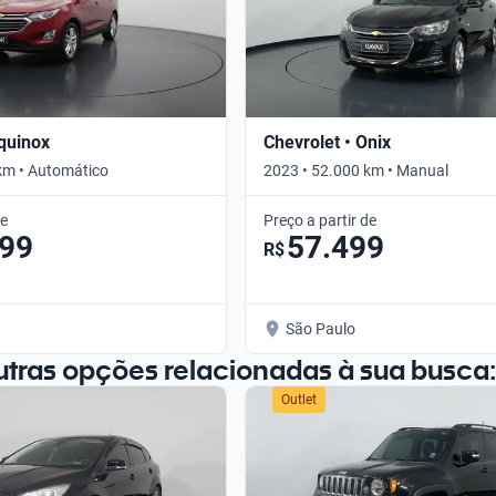
Equinox
Chevrolet • Onix
km • Automático
2023 • 52.000 km • Manual
de
Preço a partir de
099
57.499
R$
São Paulo
utras opções relacionadas à sua busca:
Outlet