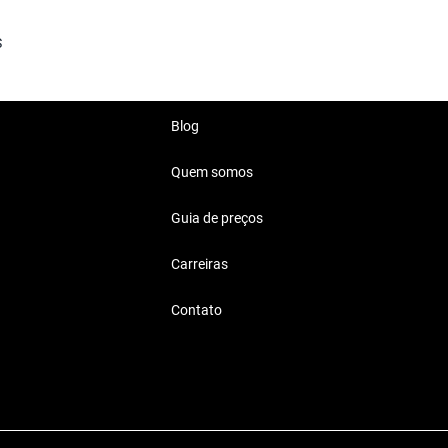
erno e eficiente.
S
spaço e conforto para todo
Blog
Quem somos
Reais
Guia de preços
 um automóvel funcional e
Carreiras
Contato