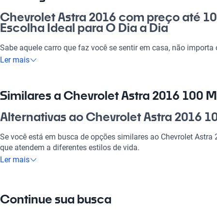
Chevrolet Astra 2016 com preço até 100
Escolha Ideal para O Dia a Dia
Sabe aquele carro que faz você se sentir em casa, não importa 
2016 até 100 mil reais é a opção perfeita para quem busca co
Ler mais
viagem. Seja para ir trabalhar, passear com a família ou viajar
está sempre à altura. Com tecnologia moderna e um motor eficie
cidade ou pegar a estrada. Com um preço acessível, investir e
Similares a Chevrolet Astra 2016 100 M
uma excelente decisão para quem não quer abrir mão da quali
Alternativas ao Chevrolet Astra 2016 1
Por que escolher Chevrolet Astra 2016 
Se você está em busca de opções similares ao Chevrolet Astra 2
Tecnologia ao seu dispor
que atendem a diferentes estilos de vida.
Ler mais
Desfrute da melhor tecnologia com Tecnología moderna, faze
Chevrolet S10
experiência conectada e confortável.
A Chevrolet S10 é uma opção robusta e versátil, ideal para que
Modelos Mais Demandados
Continue sua busca
trabalho e lazer.
Opções como
Chevrolet S10
,
Chevrolet Onix
,
Chevrolet Spin
ofer