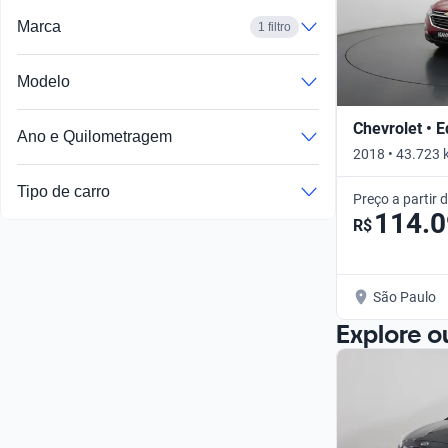
Marca
1 filtro
Modelo
Chevrolet • 
Ano e Quilometragem
2018 • 43.723 
Tipo de carro
Preço a partir 
114.
R$
São Paulo
Explore o