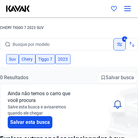
CHERY TIGGO 7 2023 SUV
Busque por marca
4
Busque por modelo
Busque por versão
Suv
Chery
Tiggo 7
2023
Busque por ano
Salvar busca
0 Resultados
Busque por marca
Ainda não temos o carro que
Busque por modelo
você procura
Salve esta busca e avisaremos
Busque por versão
quando ele chegar
Salvar esta busca
Busque por ano